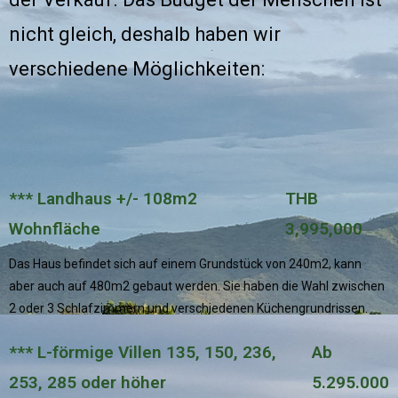
nicht gleich, deshalb haben wir
verschiedene Möglichkeiten:
*** Landhaus +/- 108m2
THB
Wohnfläche
3,995,000
Das Haus befindet sich auf einem Grundstück von 240m2, kann
aber auch auf 480m2 gebaut werden. Sie haben die Wahl zwischen
2 oder 3 Schlafzimmern und verschiedenen Küchengrundrissen.
*** L-förmige Villen 135, 150, 236,
Ab
253, 285 oder höher
5.295.000