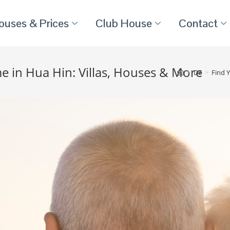
ouses & Prices
Club House
Contact
e in Hua Hin: Villas, Houses & More
>
DE
>
Find 