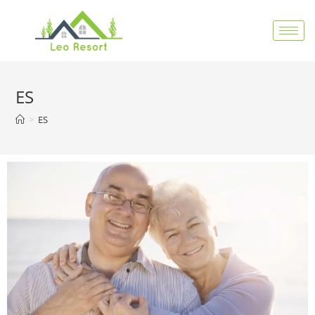
ES
>
ES