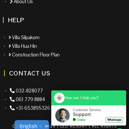
About Us
HELP
Villa Silpakorn
Villa Hua Hin
Construction Floor Plan
CONTACT US
032-828077
How can I help you?
061 779 8884
+31-653895326
Customer Service
Support
Online
Whatsapp
COPYRIGHT © 2026 | LEO RESORT | ALL RIGHTS